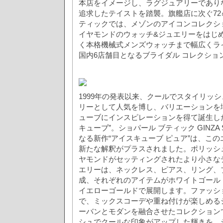
本店をイメージし、ラグジュアリーであり
追求したテイストを踏襲。旗艦店に次ぐ7
ティックでは、メゾンのアイコンコレクシ
イヤモンドのウォッチ&ジュエリーをはじ
く本格機械式メンズウォッチまで幅広くラ
国内6店舗目となるブライダル コレクショ
1999年の発表以来、クールでスタイリッ
リーとして人気を博し、バリエーションを
ューブにインスピレーションを得て誕生し
キューブ”。ショパール ブティック GINZA
なる新作“アイスキューブ ピュア”は、こ
新たな解釈がプラスされました。ポリッシ
ヤモンドがセッティングされたより小さな
エリーは、ネックレス、ピアス、リング、
成、それぞれのアイテムがホワイトゴール
イエローゴールドで展開します。ファッシ
で、ミックスコーデや重ね付けが楽しめる
ーバンとモダンを融合させたコレクション
シュでクールな印象がアップした輝きを、