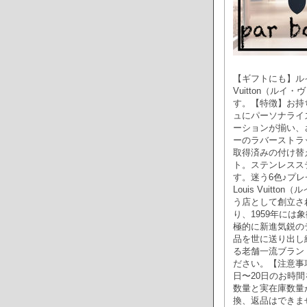
【ギフトにも】ルイヴ
Vuitton（ル
す。【特徴】お持
ュにパーソナライ
ーションが揃い、
ーのラバーストラ
取得済みの付け替
ト。ステンレスス
す。迷う6色♪プ
Louis Vuit
う店として創立さ
り、1959年に
極的に新進気鋭の
品を世に送り出し
る老舗一流ブラン
ださい。【注意事
日〜20日のお時
数量と実在庫数量
換、返品はできま