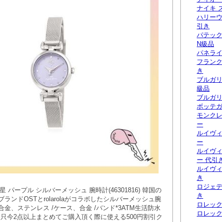
ナイキ 
ハリーウ
引き
パテッ
N級品
パネライ
フランク
き
ブルガリ
級品
ブルガリ
ボッテガ
モンクレ
ー
ルイヴィ
ー
ルイヴ
ー 代引
ルイヴィ
き
ロジェデ
T 流れ星 パープル シルバーメッシュ 腕時計(46301816) 韓国の
き
ランドOSTとrolarolaがコラボしたシルバーメッシュ腕
ロレック
合金、ステンレス /ケース、合金 /バンド*3ATM生活防水
ロレック
ement 只今2点以上まとめてご購入頂く際に使える500円割引ク