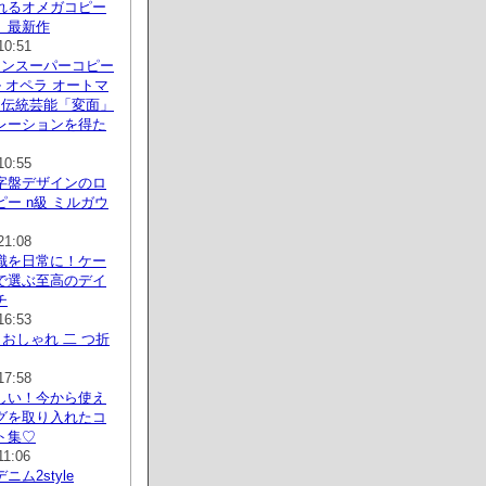
れるオメガコピー
」最新作
10:51
トンスーパーコピー
 オペラ オートマ
国伝統芸能「変面」
レーションを得た
10:55
字盤デザインのロ
ー n級 ミルガウ
21:08
識を日常に！ケー
で選ぶ至高のデイ
チ
16:53
 おしゃれ 二 つ折
17:58
しい！今から使え
グを取り入れたコ
ト集♡
11:06
ム2style