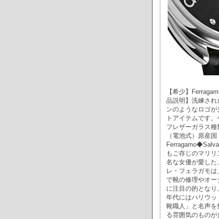
【希少】Ferragamo
品説明】洗練され
ンのようなロゴが
トアイテムです。
フレザーガラス種類
（電池式）原産国 ス
Ferragamo◆Sa
もご存じのマリリ
名な女優が愛した
レ・フェラガモは
で靴の修理やオー
に注目の的となり
年代にはハリウッ
靴職人」と名声を
る雰囲気のものが