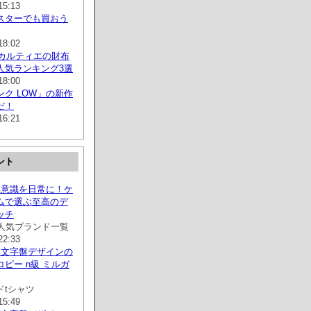
15:13
スターでも買おう
18:02
】カルティエの財布
人気ランキング3選
18:00
ク LOW」の新作
だ！
16:21
ント
美意識を日常に！ケ
ムで選ぶ至高のデ
ッチ
の人気ブランド一覧
22:33
い文字盤デザインの
ピー n級 ミルガ
ドtシャツ
15:49