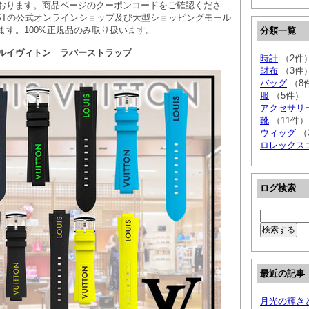
おります。商品ページのクーポンコードをご確認くださ
STの公式オンラインショップ及び大型ショッピングモール
ます。100%正規品のみ取り扱います。
分類一覧
ルイヴィトン ラバーストラップ
時計
（2件
財布
（3件
バッグ
（8
服
（5件）
アクセサリ
靴
（11件）
ウィッグ
（
ロレックスコ
ログ検索
最近の記事
月光の輝き