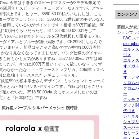
0.01.001via 今年は手巻きのスピードマスターが2モデル限定で
の60周年とスピーディーチューズデーなんですが、どちら
万円以上です。ヒャー。3590.50.00私のいちおしは、こち
コンテンツ
ープロフェッショナル。3590-50。2世代前のモデルなん
を使用しているのがポイントです！相場は30万円前後。90
芸能人が愛
万円くらいだったな。311.33.40.30.02.001そして
ションブラ
思うのがこのセカンドモデルを現代解釈した限定モデル。
IWC 
ーダイアルとブルーが凄い素敵です。CK2998にちなんで
dior i
れていません。新品はそこそこ高いですが中古は60万円前
エルメス
00via かなり見なくなってきましたが、パンダ仕様のダイヤル
引き
何もかも人気がありますね。3577.50.00via 昨年は60
エルメス
ましたが、今では100万円近い！そして欲しいな～ってず
オメガス
買わなかったな・・・ファーストレプリカ。40周年（スペ
き
後に単独リリースされたレギュラーモデル。
オーデマ
via 銀河鉄道999の松本零士さんデザイン、ミッショントゥマーズ
クロムハ
見るとね～相当ヤバいデザインです。当時は何じゃこりゃ
クロムハ
い付いた。3518.50.00via 次にオススメしたいのは
ー
定」と「日本限定」ですね。
グッチ 
グッチ
OST★ 流れ星 パープル シルバーメッシュ 腕時計
代引き
シャネル
シュプリ
スーパー
セリーヌ
ディオー