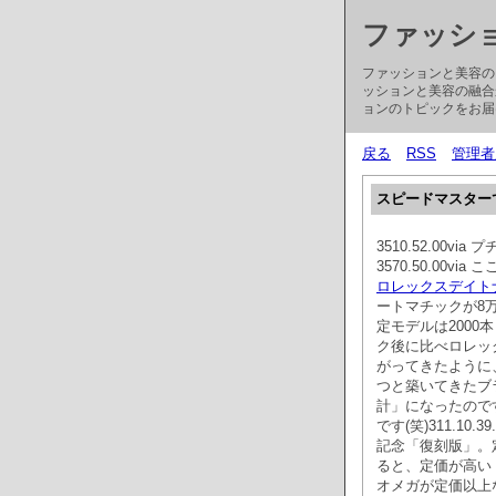
ファッシ
ファッションと美容の
ッションと美容の融合
ョンのトピックをお届
戻る
RSS
管理者
スピードマスター
3510.52.00
3570.50.00
ロレックスデイト
ートマチックが8
定モデルは200
ク後に比べロレック
がってきたように
つと築いてきたブ
計」になったので
です(笑)311.10
記念「復刻版」。
ると、定価が高い
オメガが定価以上