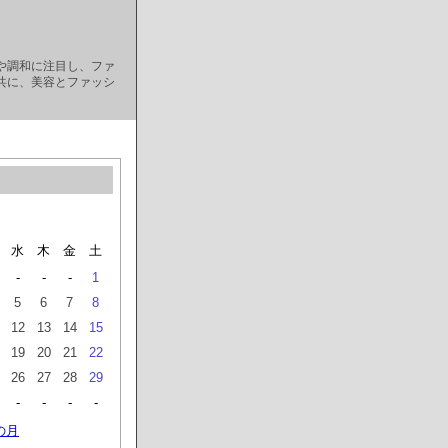
や調和に注目し、ファ
共に、美容とファッシ
水
木
金
土
-
-
-
1
5
6
7
8
12
13
14
15
19
20
21
22
26
27
28
29
-
-
-
-
の月