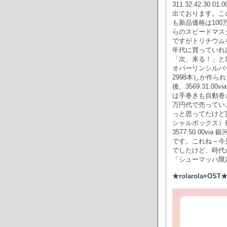
311.32.42.3
出ております。こ
も新品価格は100
らのスピードマスタ
ですがトリチウム
年代に買っていれば10
「次、来る！」と
オパーリンシルバ
2998本しか作ら
後。3569.31.
は手巻きも自動巻きも
万円代で売ってい
っと思ってたけど
シャルボックス）
3577.50.00
です。これね～今
でしたけど、時代が追
「シューマッハ限
★rolarola×