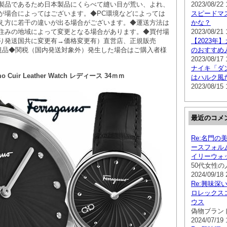
製品であるため日本製品にくらべて縫い目が荒い、よれ、
2023/08/22 
が場合によってはございます。◆PC環境などによっては
スピードマ
え方に若干の違いが出る場合がございます。◆運送方法は
かな？
住みの地域によって変更となる場合があります。◆買付場
2023/08/21 
り発送国共に変更有→価格変更有）直営店、正規販売
【2023年
正規品◆関税（国内発送対象外）発生した場合はご購入者様
のおすすめ
2023/08/17 
ナイキ「ダン
 Cuir Leather Watch レディース 34ｍｍ
はハルク風
2023/08/15 
最近のコメ
Re:名門の
ースフォル
イリーウォ
50代女性
2024/09/18 
Re:興味深
ロレックスコ
ウス
偽物ブラン
2024/07/19 