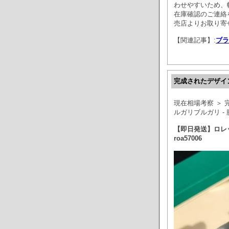
わせやすいため、
在庫確認のご連絡
売店よりお取り寄
【関連記事】:
ブラ
完成されたデザイ
現在相場考察 ＞
ルガリブルガリ -
【即日発送】ロレッ
roa57006