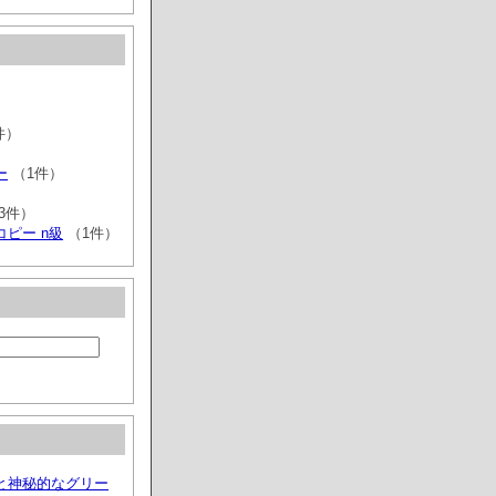
）
）
件）
ー
（1件）
3件）
ピー n級
（1件）
と神秘的なグリー