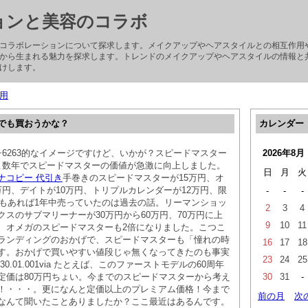
ョンと美容のコラボ
コラボレーションについて探求します。メイクアップやヘアスタイルとの相互作用
から生まれる魅力を探求します。トレンドのメイクアップやヘアスタイルの情報と
けします。
用
でも買おうかな？
カレンダー
via プチ6263的なイメージですけど、いかが？スピードマスター
2026年8月
via ここ数年でスピードマスターの価値が急激に向上しました。
日
月
火
ナコピー 代引き
手巻きのスピードマスターが15万円、オ
万円、デイトが10万円、トリプルカレンダーが12万円、限
-
-
-
0本もあれば1年中売っていたのは過去の話。リーマンショッ
2
3
4
スのサブマリーナーが30万円から60万円、70万円に上
9
10
11
、オメガのスピードマスターも2倍になりました。こつこ
ランディングのおかげで、スピードマスターも「憧れの時
16
17
18
す。おかげで買いやすい値段じゃ無くなってきたのも事実
23
24
25
.39.30.01.001via たとえば、このファーストモデルの60周年
定価は80万円ちょい。今までのスピードマスターから考え
30
31
-
！・・・。更になんと定価以上のプレミアム価格！今まで
前の月
次
なんて聞いたことありましたか？ここ最近はあるんです。