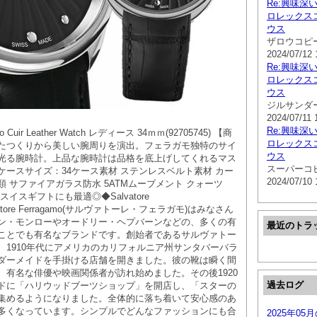
Re:興味深
ロレックスコ
ウス
ザロウコピ
2024/07/12 
Re:興味深
ロレックスコ
ウス
ジルサンダ
2024/07/11 
Re:興味深
 Cuir Leather Watch レディース 34ｍｍ(92705745) 【商
ロレックスコ
たつくりから美しい腕周りを演出。フェラガモ独特のサイ
ウス
光る腕時計。上品な腕時計は品格を底上げしてくれるマス
スーパーコ
ケースサイズ：34ケース素材 ステンレスベルト素材 カー
2024/07/10 
 サファイアガラス防水 5ATMムーブメント クォーツ
イスギフトにも最適◎◆Salvatore
lvatore Ferragamo(サルヴァトーレ・フェラガモ)はみなさん
ン・モンローやオードリー・ヘプバーンなどの、多くの有
最近のトラ
ことでも有名なブランドです。創始者であるサルヴァトー
、1910年代にアメリカのカリフォルニア州サンタバーバラ
ダーメイドを手掛ける店舗を開きました。彼の靴は瞬く間
、有名な俳優や映画関係者が訪れ始めました。その後1920
過去ログ
ドに「ハリウッドブーツショップ」を開店し、「スターの
集めるようになりました。全体的に落ち着いて安心感のあ
多くなっています。シンプルでどんなファッションにも合
2025年05