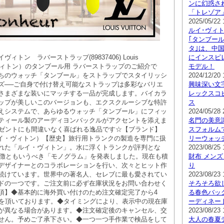
ンに幻惑さ
「トレゾア
2025/05/22 
ルイ･ヴィ
｢タンブール
タ｣は、中
ィトン ラバーストラップ(89837406) Louis
にインスピ
イ・ヴィトン）のタンブール用 ラバーストラップのご紹介で
モデル！
ちのウォッチ「タンブール」をストラップでスタイリッシ
2024/12/20 
ズ──ご自身で付け替え可能なストラップは多彩なバリエ
興味深い文
さまざまな装いにマッチする一品が完成します。バイカラ
レックスコピ
ップが美しいこのバージョンも、エクスクルーシブな特許
ス
えシステムで、あらゆるウォッチ「タンブール」にフィッ
2024/05/28 
ティール製のアーディヨンバックルがアクセントを添えま
名門の美意
レゼントにも間違いなく喜ばれる逸品です☆【ブランド】
スフォルム
ton（ルイ・ヴィトン）【歴史】旅行用トランクの製造を専門に扱
リーウォッ
れた「ルイ・ヴィトン」。水に浮くトランクが評判とな
2023/08/25 
は象徴ともいうべき「モノグラム」を発表しました。現在も積
財布 メンズ
デザイナーとのコラボレーションを行い、次々とヒット作
り
続けています。世界中の著名人、セレブに最も愛されてい
2023/08/23 
ドの一つです。ご注文前に必ず在庫状況をお問い合わせく
そろそろ欲
項】◆基本的に海外買い付けのため注文確定完了から4
る春色バッ
間を頂いております。◆タイミングにより、表示中の現在庫
ーディネー
が異なる場合があります。◆注文確定後のキャンセル、交
2023/08/23 
せん。予めご了承下さい。◆一つ一つ手作業で検品をして
大人の春夏デニ