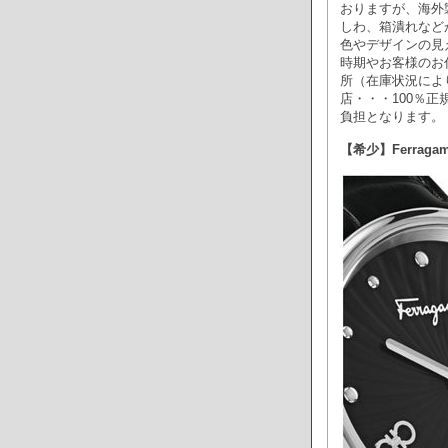
おりますが、海外
しわ、箱潰れなど
色やデザインの見
時期やお客様のお
所（在庫状況によ
店・・・100％
負担となります。
【希少】Ferragamo